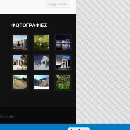
Αρχή Σελίδας
ΦΩΤΟΓΡΑΦΙΕΣ
2, ΛΑΜΙΑ,
νων
.