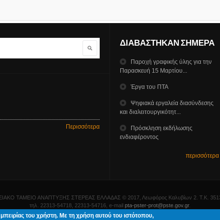
ΔΙΑΒΑΣΤΗΚΑΝ ΣΗΜΕΡΑ
Αναζήτηση
Παροχή γραφικής ύλης για την
Παρασκευή 15 Μαρτίου...
Έργα του ΠΤΑ
Ψηφιακά εργαλεία διασύνδεσης
και διαλειτουργικότητ...
Περισσότερα
Πρόσκληση εκδήλωσης
ενδιαφέροντος
περισσότερα
ΙΑΚΟ ΤΑΜΕΙΟ ΑΝΑΠΤΥΞΗΣ ΣΤΕΡΕΑΣ ΕΛΛΑΔΑΣ © 2017, Λεωφόρος Καλυβίων 2. Τ.Κ. 3513
τηλ. 22313-54718, 22313-54716, e-mail
pta-pster-prot@pste.gov.gr
.
εμπειρίας του χρήστη. Με τη χρήση αυτού του ιστότοπου,
διασμός & δημιουργία
ΓΝΩΣΙΣ Computers
.
Όροι χρήσης – Προστασία Προσωπικών Δεδομέ