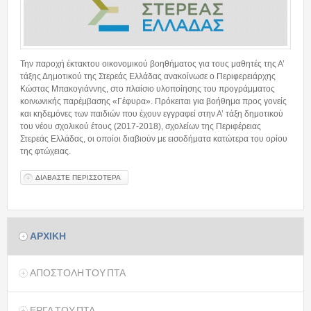
Προμήθειες
Ανάρτηση προσωρινών πινάκων κατάταξης...
14/07/2026 - 09:49
Την παροχή έκτακτου οικονομικού βοηθήματος για τους μαθητές της Α’
τάξης Δημοτικού της Στερεάς Ελλάδας ανακοίνωσε ο Περιφερειάρχης
Κώστας Μπακογιάννης, στο πλαίσιο υλοποίησης του προγράμματος
Πρόσκληση εκδήλωσης ενδιαφέροντος
κοινωνικής παρέμβασης «Γέφυρα». Πρόκειται για βοήθημα προς γονείς
30/06/2026 - 14:40
και κηδεμόνες των παιδιών που έχουν εγγραφεί στην Α’ τάξη δημοτικού
του νέου σχολικού έτους (2017-2018), σχολείων της Περιφέρειας
Στερεάς Ελλάδας, οι οποίοι διαβιούν με εισοδήματα κατώτερα του ορίου
της φτώχειας.
Διαύγεια
ΔΙΑΒΑΣΤΕ ΠΕΡΙΣΣΟΤΕΡΑ
ΓΙΑ ΕΚΤΑΚΤΟ ΟΙΚΟΝΟΜΙΚΟ ΒΟΗΘΗΜΑ ΓΙΑ ΤΑ ΠΑΙΔΙΑ
ΤΗΣ Α’ ΤΑΞΗΣ ΔΗΜΟΤΙΚΟΥ
Προσκλήσεις
Επικοινωνία
ΑΡΧΙΚΗ
ΑΠΟΣΤΟΛΗ ΤΟΥ ΠΤΑ
ΕΡΓΑ ΤΟΥ ΠΤΑ