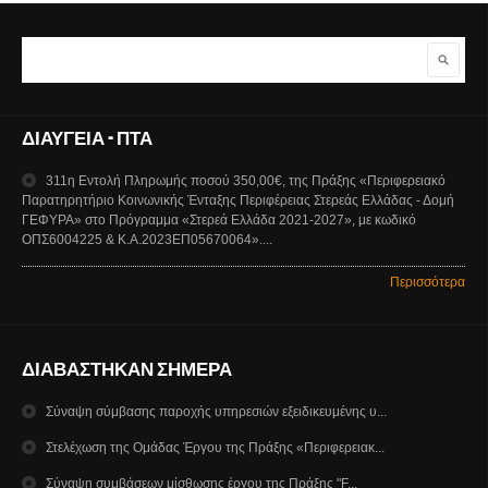
Αναζήτηση
Φόρμα αναζήτησης
ΔΙΑΥΓΕΙΑ - ΠΤΑ
311η Εντολή Πληρωμής ποσού 350,00€, της Πράξης «Περιφερειακό
Παρατηρητήριο Κοινωνικής Ένταξης Περιφέρειας Στερεάς Ελλάδας - Δομή
ΓΕΦΥΡΑ» στο Πρόγραμμα «Στερεά Ελλάδα 2021-2027», με κωδικό
ΟΠΣ6004225 & Κ.Α.2023ΕΠ05670064»....
Περισσότερα
ΔΙΑΒΑΣΤΗΚΑΝ ΣΗΜΕΡΑ
Σύναψη σύμβασης παροχής υπηρεσιών εξειδικευμένης υ...
Στελέχωση της Ομάδας Έργου της Πράξης «Περιφερειακ...
Σύναψη συμβάσεων μίσθωσης έργου της Πράξης "F...