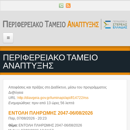
Παράκαμψη προς το κυρίως περιεχόμενο
Αρχική
ΠΕΡΙΦΕΡΕΙΑΚΟ ΤΑΜΕΙΟ
Αποστολή του ΠΤΑ
ΑΝΑΠΤΥΞΗΣ
Έργα του ΠΤΑ
Ροή άρθρων
Αποφάσεις και πράξεις στο Διαδίκτυο, μέσω του προγράμματος
Δι@ύγεια
ΚΑΤΗΓΟΡΙΕΣ
URL:
http://diavgeia.gov.gr/luminapi/api/f/14722/rss
Ενημερώθηκε:
πριν από 13 ώρες 56 λεπτά
Ανακοινώσεις
ΕΝΤΟΛΗ ΠΛΗΡΩΜΗΣ 2047-06/08/2026
Δελτία Τύπου
Παρ, 07/08/2026 - 20:23
Προκηρύξεις
Θέμα:
ΕΝΤΟΛΗ ΠΛΗΡΩΜΗΣ 2047-06/08/2026