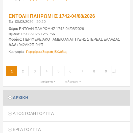
ΕΝΤΟΛΗ ΠΛΗΡΩΜΗΣ 1742-04/08/2026
Τετ, 05/08/2026 - 20:20
Θέμα:
ΕΝΤΟΛΗ ΠΛΗΡΩΜΗΣ 1742-04/08/2026
Ημ/νια:
05/08/2026 12:51:56
Φορέας:
ΠΕΡΙΦΕΡΕΙΑΚΟ ΤΑΜΕΙΟ ΑΝΑΠΤΥΞΗΣ ΣΤΕΡΕΑΣ ΕΛΛΑΔΑΣ
ΑΔΑ:
942ΑΚ2Π-9ΨΠ
Κατηγορίες:
Περιφέρεια Στερεάς Ελλάδας
1
2
3
4
5
6
7
8
9
…
Σελίδες
επόμενη ›
τελευταία »
ΑΡΧΙΚΗ
ΑΠΟΣΤΟΛΗ ΤΟΥ ΠΤΑ
ΕΡΓΑ ΤΟΥ ΠΤΑ