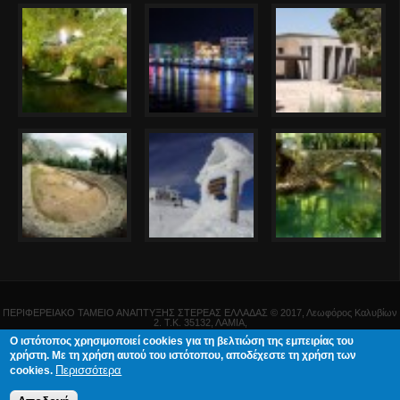
ΠΕΡΙΦΕΡΕΙΑΚΟ ΤΑΜΕΙΟ ΑΝΑΠΤΥΞΗΣ ΣΤΕΡΕΑΣ ΕΛΛΑΔΑΣ © 2017, Λεωφόρος Καλυβίων
2. Τ.Κ. 35132, ΛΑΜΙΑ,
τηλ. 22313-54718, 22313-54716, e-mail
pta-pster-prot@pste.gov.gr
.
Ο ιστότοπος χρησιμοποιεί cookies για τη βελτιώση της εμπειρίας του
χρήστη. Με τη χρήση αυτού του ιστότοπου, αποδέχεστε τη χρήση των
Σχεδιασμός & δημιουργία
ΓΝΩΣΙΣ Computers
.
Όροι χρήσης – Προστασία Προσωπικών
Δεδομένων
.
Περισσότερα
cookies.