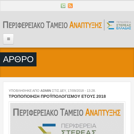
Παράκαμψη προς το κυρίως περιεχόμενο
Αρχική
ΑΡΘΡΟ
Αποστολή του ΠΤΑ
Έργα του ΠΤΑ
Ροή άρθρων
ΥΠΟΒΛΗΘΗΚΕ ΑΠΟ
ADMIN
ΣΤΙΣ
ΔΕΥ, 17/09/2018 - 13:28
.
ΤΡΟΠΟΠΟΙΗΣΗ ΠΡΟΫΠΟΛΟΓΙΣΜΟΥ ΕΤΟΥΣ 2018
ΚΑΤΗΓΟΡΙΕΣ
Ανακοινώσεις
Δελτία Τύπου
Προκηρύξεις