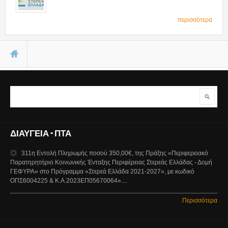
περισσότερα
Είστε εδώ
Αναζήτηση
Φόρμα αναζήτησης
ΔΙΑΥΓΕΙΑ - ΠΤΑ
311η Εντολή Πληρωμής ποσού 350,00€, της Πράξης «Περιφερειακό
Παρατηρητήριο Κοινωνικής Ένταξης Περιφέρειας Στερεάς Ελλάδας - Δομή
ΓΕΦΥΡΑ» στο Πρόγραμμα «Στερεά Ελλάδα 2021-2027», με κωδικό
ΟΠΣ6004225 & Κ.Α.2023ΕΠ05670064»....
Περισσότερα