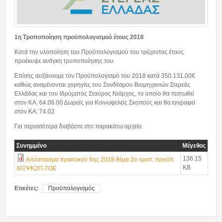
Προμήθειες
Ανάρτηση προσωρινών πινάκων κατάταξης...
1η Τροποποίηση προϋπολογισμού έτους 2018
14/07/2026 - 09:49
Κατά την υλοποίηση του Προϋπολογισμού του τρέχοντος έτους
προέκυψε ανάγκη τροποποίησης του.
Πρόσκληση εκδήλωσης ενδιαφέροντος
Επίσης αυξάνουμε τον Προϋπολογισμό του 2018 κατά 350.131,00€
30/06/2026 - 14:40
καθώς αναμένονται χορηγίες του Συνδέσμου Βιομηχανιών Στερεάς
Ελλάδας και του Ιδρύματος Σταύρος Νιάρχος, το οποίο θα πιστωθεί
στον ΚΑ: 64.06.00 Δωρεές για Κοινωφελείς Σκοπούς και θα εγγραφεί
στον ΚΑ: 74.02
Διαύγεια
Για περισσότερα διαβάστε στο παρακάτω αρχείο.
Προσκλήσεις
Συνημμένο
Μέγεθος
Επικοινωνία
136.15
Απόσπασμα πρακτικού 6ης 2018 θέμα 2ο τροπ. προϋπ.
KB
6ΙΞΨΚ2Π-7ΟΕ
Ετικέτες:
Προϋπολογισμός